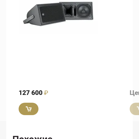
127 600
₽
Це