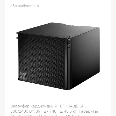
d&b audiotechnik
Сабвуфер кардиоидный 18", 134 дБ SPL,
600/2400 Вт, 39 Гц - 140 Гц, 48,5 кг. Габариты