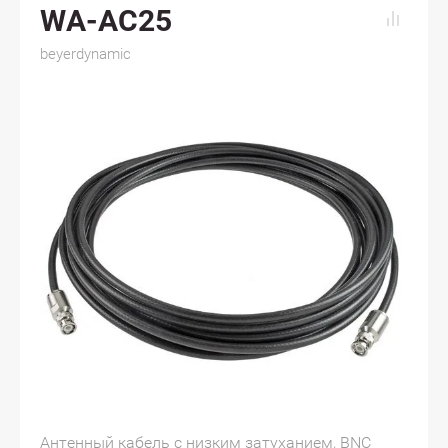
WA-AC25
beyerdynamic
Антенный кабель с низким затуханием, BNC