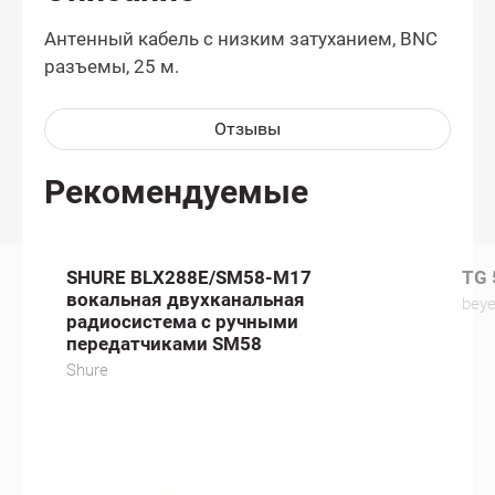
Антенный кабель с низким затуханием, BNC
разъемы, 25 м.
Отзывы
Рекомендуемые
SHURE BLX288E/SM58-M17
TG 
вокальная двухканальная
bey
радиосистема с ручными
передатчиками SM58
Shure