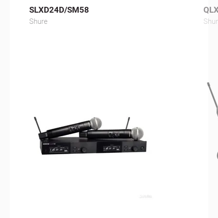
SLXD24D/SM58
QLX
Shure
Shu