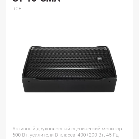
RCF
Активный двухполосный сценический монитор
600 Вт, усилители D-класса: 400+200 Вт, 45 Гц -