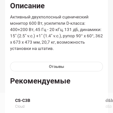
Описание
Активный двухполосный сценический
монитор 600 Вт, усилители D-класса:
400+200 Вт, 45 Гц - 20 кГц, 131 дБ, динамики:
15" (2.5" v.c.) +1" (1.4" v.c.), рупор 90° х 60°, 362
х 673 х 473 мм, 20,7 кг, возможность
установки на штатив.
Отзывы
Рекомендуемые
CS-C3B
d&b
Cloud
d&b 