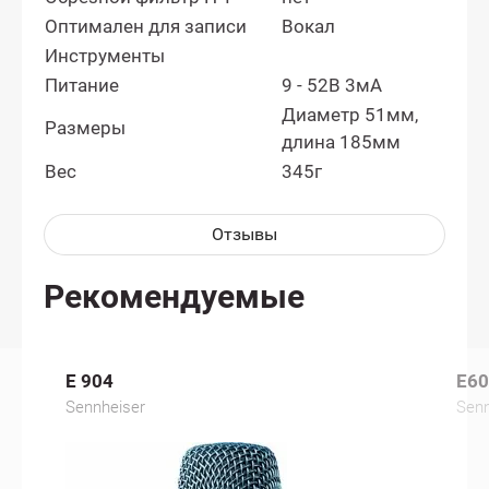
Оптимален для записи
Вокал
Инструменты
Питание
9 - 52В 3мА
Диаметр 51мм,
Размеры
длина 185мм
Вес
345г
Отзывы
Рекомендуемые
E 904
E60
Sennheiser
Senn