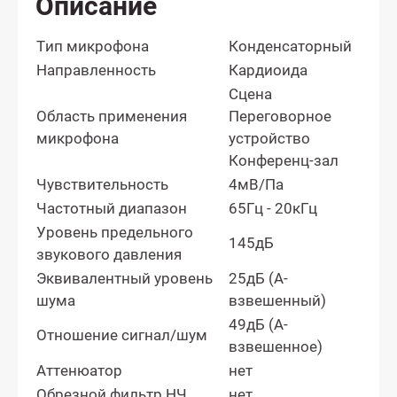
Описание
Тип микрофона
Конденсаторный
Направленность
Кардиоида
Сцена
Область применения
Переговорное
микрофона
устройство
Конференц-зал
Чувствительность
4мВ/Па
Частотный диапазон
65Гц - 20кГц
Уровень предельного
145дБ
звукового давления
Эквивалентный уровень
25дБ (A-
шума
взвешенный)
49дБ (A-
Отношение сигнал/шум
взвешенное)
Аттенюатор
нет
Обрезной фильтр НЧ
нет