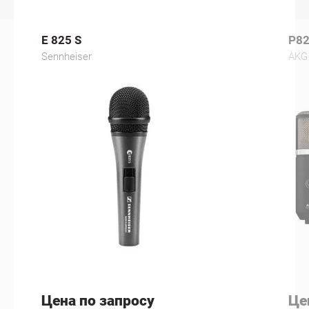
E 825 S
P82
Sennheiser
AKG
Цена по запросу
Це