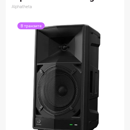
Alphatheta
В транзите